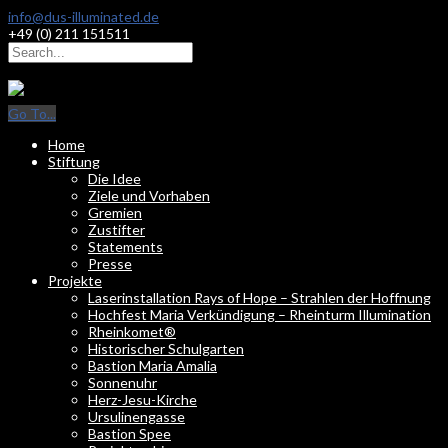
info@dus-illuminated.de
+49 (0) 211 151511
Go To...
Home
Stiftung
Die Idee
Ziele und Vorhaben
Gremien
Zustifter
Statements
Presse
Projekte
Laserinstallation Rays of Hope – Strahlen der Hoffnung
Hochfest Maria Verkündigung – Rheinturm Illumination
Rheinkomet®
Historischer Schulgarten
Bastion Maria Amalia
Sonnenuhr
Herz-Jesu-Kirche
Ursulinengasse
Bastion Spee