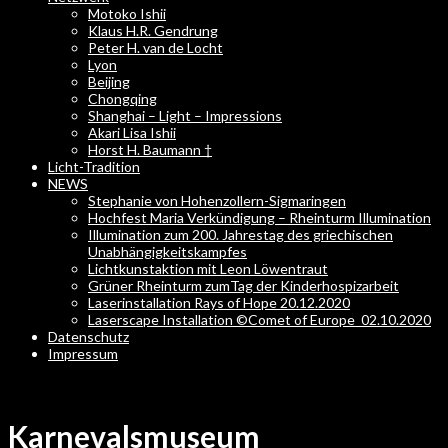
Motoko Ishii
Klaus H.R. Gendrung
Peter H. van de Locht
Lyon
Beijing
Chongqing
Shanghai – Light – Impressions
Akari Lisa Ishii
Horst H. Baumann †
Licht-Tradition
NEWS
Stephanie von Hohenzollern-Sigmaringen
Hochfest Maria Verkündigung – Rheinturm Illumination
Illumination zum 200. Jahrestag des griechischen
Unabhängigkeitskampfes
Lichtkunstaktion mit Leon Löwentraut
Grüner Rheinturm zumTag der Kinderhospizarbeit
Laserinstallation Rays of Hope 20.12.2020
Laserscape Installation ©Comet of Europe_02.10.2020
Datenschutz
Impressum
Karnevalsmuseum