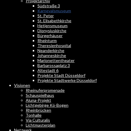
Projektarchiv
Südstraße 3
Karnevalsmuseum
St. Peter
St. Elisabethkirche
Hetjensmuseum
Dionysiuskirche
Bürgerhäuser
Rheinturm
Theresienhospital
Neanderkirche
Johanneskirche
Marionettentheater
Barbarossaplatz 3
Altestadt 6
Projekte Stadt Düsseldorf
Projekte Stadtwerke Düsseldorf
Visionen
Rheinuferpromenade
Schauspielhaus
Aluna-Projekt
Lichtgebirge Kö-Bogen
Rheinbrücken
Tonhalle
Via Culturalis
Lichtmasterplan
Netzwerk