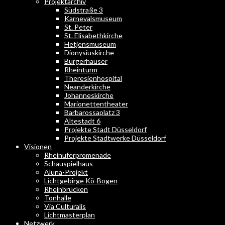
Projektarchiv
Südstraße 3
Karnevalsmuseum
St. Peter
St. Elisabethkirche
Hetjensmuseum
Dionysiuskirche
Bürgerhäuser
Rheinturm
Theresienhospital
Neanderkirche
Johanneskirche
Marionettentheater
Barbarossaplatz 3
Altestadt 6
Projekte Stadt Düsseldorf
Projekte Stadtwerke Düsseldorf
Visionen
Rheinuferpromenade
Schauspielhaus
Aluna-Projekt
Lichtgebirge Kö-Bogen
Rheinbrücken
Tonhalle
Via Culturalis
Lichtmasterplan
Netzwerk