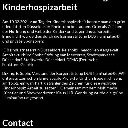
Kinderhospizarbeit
Am 10.02.2021 zum Tag der Kinderhospizarbeit konnte man den grün
erleuchteten Düsseldorfer Rheinturm bestaunen. Grün als Zeichen
der Hoffnung und Farbe der Kinder- und Jugendhospizarbeit.
Ermöglicht wurde dies durch die Bürgerstiftung DUS illuminated®
und private Sponsoren:
IDR (Industrieterrain Düsseldorf-Reisholz), Immobilien Aengevelt,
Architekturbüro Spohr, Stiftung van Meeteren, Stadtsparkasse
Düsseldorf, Stadtwerke Düsseldorf, DFMG (Deutsche
Funkturm GmbH)
Dr.-Ing. E. Spohr, Vorstand der Bürgerstiftung DUS illuminated®: „Wir
unterstützen schon lange soziale Projekte. Und ich freue mich sehr,
am 1o.o2. ein wahrhaftig strahlendes Zeichen für diese wichtige
Kinderhospiz-Arbeit zu setzen.“ Gemeinsam mit dem Multimedia-
Künstler und Showproduzent Klaus H.R. Gendrung wurde die grüne
Illumination umgesetzt.
Contact