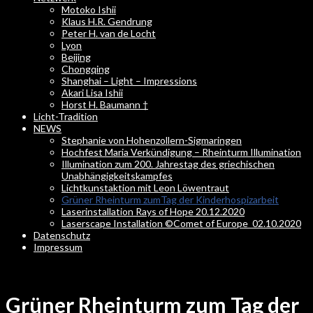
Motoko Ishii
Klaus H.R. Gendrung
Peter H. van de Locht
Lyon
Beijing
Chongqing
Shanghai – Light – Impressions
Akari Lisa Ishii
Horst H. Baumann †
Licht-Tradition
NEWS
Stephanie von Hohenzollern-Sigmaringen
Hochfest Maria Verkündigung – Rheinturm Illumination
Illumination zum 200. Jahrestag des griechischen
Unabhängigkeitskampfes
Lichtkunstaktion mit Leon Löwentraut
Grüner Rheinturm zumTag der Kinderhospizarbeit
Laserinstallation Rays of Hope 20.12.2020
Laserscape Installation ©Comet of Europe_02.10.2020
Datenschutz
Impressum
Grüner Rheinturm zum Tag der