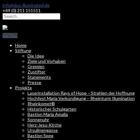
info@dus-illuminated.de
+49 (0) 211 151511
Go To...
Home
Stiftung
Die Idee
Ziele und Vorhaben
Gremien
Zustifter
Statements
Presse
Projekte
Laserinstallation Rays of Hope – Strahlen der Hoffnung
Hochfest Maria Verkündigung – Rheinturm Illumination
Rheinkomet®
Historischer Schulgarten
Bastion Maria Amalia
Sonnenuhr
Herz-Jesu-Kirche
Ursulinengasse
Bastion Spee