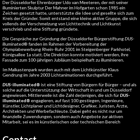
Der Düsseldorfer Ehrenbürger Udo van Meeteren, der mit seiner
illuminierten Skulptur Der Mahner im Hofgarten schon 1985 ein
Zeichen gesetzt hatte, unterstützte die Idee und gesellte sich zum
Kreis der Gründer. Somit entstand eine kleine aktive Gruppe, die sich
vollends der Verschmelzung von Lichttechnik und Lichtkunst
verschrieb und eine Stiftung gründete.
Die Gespräche zur Gründung der Düsseldorfer Bürgerstiftung
DUS
-
illuminated® fanden im Rahmen der Vorbereitung der
Olympiabewerbung Rhein-Ruhr 2001 im Steigenberger Parkhotel,
Königsallee 1a statt. Die Direktion konnte motiviert werden, ihre
Fassade zum 100-jährigen Jubiläum beispielhaft zu illuminieren.
Im Malkastenpark wurden auch mit dem Lichtkünstler Klaus
Gendrung im Jahre 2003 Lichtanimationen durchgeführt.
DUS
-illuminated®
ist eine Stiftung von Bürgern für Bürger – und als
solche auf die Unterstützung der Wirtschaft in und um Düsseldorf
angewiesen. Mittlerweile ist die Zahl derjenigen, die sich für
DUS
-
illuminated®
engagieren, auf fast 100 gestiegen, Ingenieure,
Künstler, Lichtplaner und Lichtdesigner, Grafiker, Juristen, Ärzte,
Architekten und Werbefachleute. Dabei geht es nicht nur um
finanzielle Zuwendungen, sondern auch Angebote zur aktiven
Mitarbeit, sei es im künstlerischen oder technischen Bereich
Contact