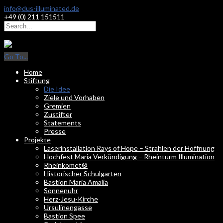
info@dus-illuminated.de
+49 (0) 211 151511
Go To...
Home
Stiftung
Die Idee
Ziele und Vorhaben
Gremien
Zustifter
Statements
Presse
Projekte
Laserinstallation Rays of Hope – Strahlen der Hoffnung
Hochfest Maria Verkündigung – Rheinturm Illumination
Rheinkomet®
Historischer Schulgarten
Bastion Maria Amalia
Sonnenuhr
Herz-Jesu-Kirche
Ursulinengasse
Bastion Spee