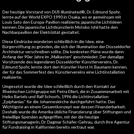
Der heutige Vorstand von
DUS
-illuminated®, Dr. Edmund Spohr,
lernte auf der World EXPO 1990 in Osaka, wo er gemeinsam mit
Louis Sato den Europa-Pavilion realisierte, japanische Lichtideen
kennen. Die japanische Lichtkünstlerin Motoko Ishii hatte den
Nachbarpavilion der Elektrizität gestaltet.
Diese Eindrücke mündeten schließlich in die Idee, eine
Bürgerstiftung zu gründen, die sich der Illumination der Düsseldorfer
Architektur verschreiben sollte. Die konkreten Pläne wurde dann
Anfang der 90er Jahre im „Malkasten“ geschmiedet. Der damalige
Vorsitzende des legendären Düsseldorfer Künstlervereins, Dr.
Edmund Spohr, lernte dort den Künstler Horst H. Baumann kennen,
der für das Sommerfest des Künstlervereins eine Lichtinstallation
realisierte.
Umgesetzt wurde die Idee schließlich durch den Kontakt zur
Rheinischen Lichtgruppe mit Petra Ellert, die in Zusammenarbeit mit
Heiko Bartels und Ralf Schoofs, 1996 die Lichtinstallation
„Epiphanias“ für die Johanneskirche durchgeführt hatte. Das
Wichtigste an einem Gesamtkonzept war dessen Finanzierbarkeit.
Deshalb wurde die Amerika übliche Finanzierung über Stiftungen und
freiwillige Spenden aufgegriffen, mit der die heutige
Stiftungsmanagerin, Dr. Dagmar Schäfer-Gehrau, durch ihre Agentur
für Fundraising in Kalifornien bereits vertraut war.