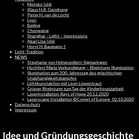
Motoko Ishii
Klaus H.R. Gendrung
Peter H. van de Locht
Lyon
Beijing
Chongqing
Shanghai – Light – Impressions
Akari Lisa Ishii
Horst H. Baumann †
Licht-Tradition
NEWS
Stephanie von Hohenzollern-Sigmaringen
Hochfest Maria Verkündigung – Rheinturm Illumination
Illumination zum 200. Jahrestag des griechischen
Unabhängigkeitskampfes
Lichtkunstaktion mit Leon Löwentraut
Grüner Rheinturm zumTag der Kinderhospizarbeit
Laserinstallation Rays of Hope 20.12.2020
Laserscape Installation ©Comet of Europe_02.10.2020
Datenschutz
Impressum
Idee und Gründungsgeschichte