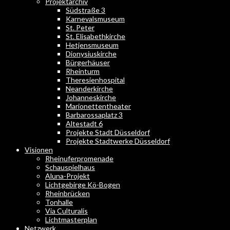
Projektarchiv
Südstraße 3
Karnevalsmuseum
St. Peter
St. Elisabethkirche
Hetjensmuseum
Dionysiuskirche
Bürgerhäuser
Rheinturm
Theresienhospital
Neanderkirche
Johanneskirche
Marionettentheater
Barbarossaplatz 3
Altestadt 6
Projekte Stadt Düsseldorf
Projekte Stadtwerke Düsseldorf
Visionen
Rheinuferpromenade
Schauspielhaus
Aluna-Projekt
Lichtgebirge Kö-Bogen
Rheinbrücken
Tonhalle
Via Culturalis
Lichtmasterplan
Netzwerk