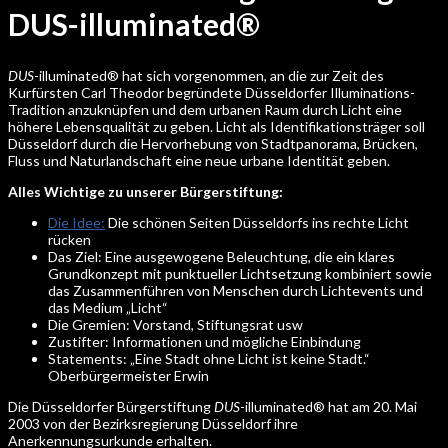
DUS-illuminated®
DUS
-illuminated® hat sich vorgenommen, an die zur Zeit des
Kurfürsten Carl Theodor begründete Düsseldorfer Illuminations-
Tradition anzuknüpfen und dem urbanen Raum durch Licht eine
höhere Lebensqualität zu geben. Licht als Identifikationsträger soll
Düsseldorf durch die Hervorhebung von Stadtpanorama, Brücken,
Fluss und Naturlandschaft eine neue urbane Identität geben.
Alles Wichtige zu unserer Bürgerstiftung:
Die Idee:
Die schönen Seiten Düsseldorfs ins rechte Licht
rücken
Das Ziel: Eine ausgewogene Beleuchtung, die ein klares
Grundkonzept mit punktueller Lichtsetzung kombiniert sowie
das Zusammenführen von Menschen durch Lichtevents und
das Medium „Licht“
Die Gremien: Vorstand, Stiftungsrat usw
Zustifter: Informationen und mögliche Einbindung
Statements: „Eine Stadt ohne Licht ist keine Stadt.“
Oberbürgermeister Erwin
Die Düsseldorfer Bürgerstiftung
DUS
-illuminated® hat am 20. Mai
2003 von der Bezirksregierung Düsseldorf ihre
Anerkennungsurkunde erhalten.