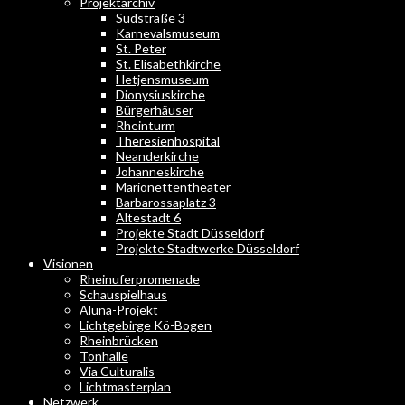
Projektarchiv
Südstraße 3
Karnevalsmuseum
St. Peter
St. Elisabethkirche
Hetjensmuseum
Dionysiuskirche
Bürgerhäuser
Rheinturm
Theresienhospital
Neanderkirche
Johanneskirche
Marionettentheater
Barbarossaplatz 3
Altestadt 6
Projekte Stadt Düsseldorf
Projekte Stadtwerke Düsseldorf
Visionen
Rheinuferpromenade
Schauspielhaus
Aluna-Projekt
Lichtgebirge Kö-Bogen
Rheinbrücken
Tonhalle
Via Culturalis
Lichtmasterplan
Netzwerk