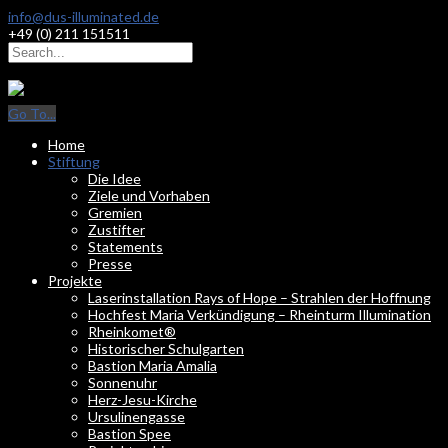
info@dus-illuminated.de
+49 (0) 211 151511
Go To...
Home
Stiftung
Die Idee
Ziele und Vorhaben
Gremien
Zustifter
Statements
Presse
Projekte
Laserinstallation Rays of Hope – Strahlen der Hoffnung
Hochfest Maria Verkündigung – Rheinturm Illumination
Rheinkomet®
Historischer Schulgarten
Bastion Maria Amalia
Sonnenuhr
Herz-Jesu-Kirche
Ursulinengasse
Bastion Spee