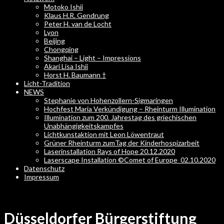
Motoko Ishii
Klaus H.R. Gendrung
Peter H. van de Locht
Lyon
Beijing
Chongqing
Shanghai – Light – Impressions
Akari Lisa Ishii
Horst H. Baumann †
Licht-Tradition
NEWS
Stephanie von Hohenzollern-Sigmaringen
Hochfest Maria Verkündigung – Rheinturm Illumination
Illumination zum 200. Jahrestag des griechischen
Unabhängigkeitskampfes
Lichtkunstaktion mit Leon Löwentraut
Grüner Rheinturm zumTag der Kinderhospizarbeit
Laserinstallation Rays of Hope 20.12.2020
Laserscape Installation ©Comet of Europe_02.10.2020
Datenschutz
Impressum
Düsseldorfer Bürgerstiftung